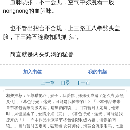
血脉喷张，不一会儿，空气中弥漫着一股
nongnong的血腥味。
也不管出招合不合规，上三路王八拳劈头盖
脸，下三路五连鞭扣眼抓“头”。
简直就是两头饥渴的猛兽
加入书签
我的书架
上一章
目录
下一页
相关推荐：
至尊猎艳路
,
嫂子，我爱你
,
妹妹变成鬼了怎么办[暗黑
复仇]
,
《暮色行光：这光，可能是我撩来的！》「※本作品未来
章节将包含限制级内容，请斟酌阅读。」目前暂时固定每
,
他来
时，风也温柔了
,
爱情原点（完）
,
《暮色行光：这光，可能是我
撩来的！》「※本作品未来章节将包含限制级内容，请斟酌阅
读。」目前暂时固定每
,
破荒镜.女符师传
,
海芯会流眼泪吗
,
七重