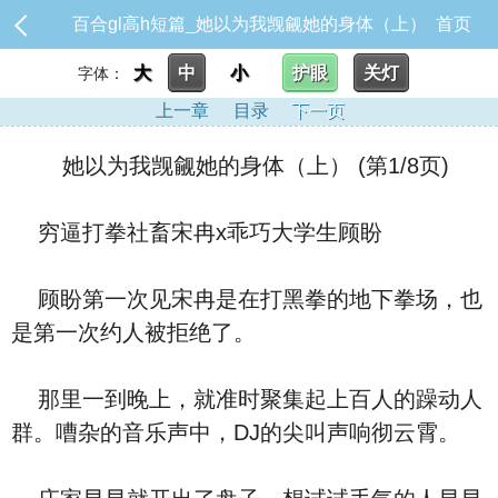
百合gl高h短篇_她以为我觊觎她的身体（上）
首页
大
中
小
护眼
关灯
字体：
上一章
目录
下一页
她以为我觊觎她的身体（上） (第1/8页)
穷逼打拳社畜宋冉x乖巧大学生顾盼
顾盼第一次见宋冉是在打黑拳的地下拳场，也
是第一次约人被拒绝了。
那里一到晚上，就准时聚集起上百人的躁动人
群。嘈杂的音乐声中，DJ的尖叫声响彻云霄。