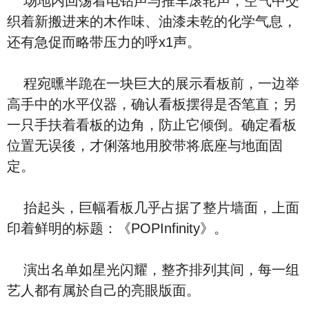
场地内回荡着电钻声与推车滚轮声，空气中交
织着新搬进来的木作味、油漆未乾的化学气息，
还有急促而略带压力的呼x1声。
程宛曛半跪在一块巨大的展示看板前，一边举
高手中的水平仪器，确认看板摆得是否笔直；另
一只手扶着看板的边角，防止它倾倒。确定看板
位置无误後，才俐落地用胶带将底座与地面固
定。
抬起头，巨幅看板几乎占据了整片墙面，上面
印着鲜明的标题：《POPInfinity》。
演出名单如星光闪耀，整齐排列其间，每一组
艺人都有属於自己的亮眼版面。