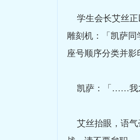
学生会长艾丝正以
雕刻机：「凯萨同
座号顺序分类并影
凯萨：「……我
艾丝抬眼，语气毫