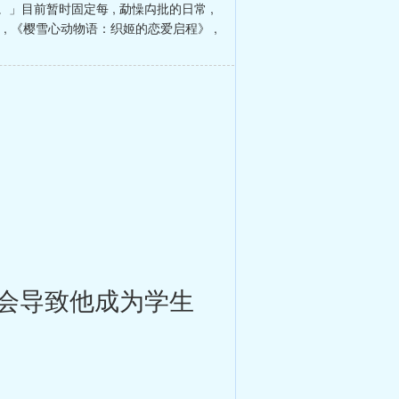
。」目前暂时固定每
,
勐懆禸批的日常
,
,
《樱雪心动物语：织姬的恋爱启程》
,
会导致他成为学生