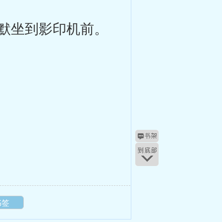
默坐到影印机前。
书签