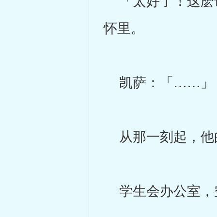
「太好了！这麽说
怀里。
凯萨：「……」
从那一刻起，他
学生会办公室，