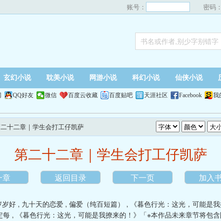
账号：
密码
玄幻小说
耽美小说
网游小说
科幻小说
仙侠小说
网
QQ好友
微信
百度云收藏
百度贴吧
天涯社区
Facebook
我
 第二十二章｜学生会打工仔凯萨
第二十二章｜学生会打工仔凯萨
一章
返回目录
下一页
加入
岁岁好
,
九十天的恋爱
,
偏爱（纯百短篇）
,
《暮色行光：这光，可能是我
定每
,
《暮色行光：这光，可能是我撩来的！》「※本作品未来章节将包