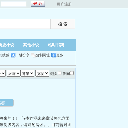
：
用户注册
历史小说
其他小说
临时书架
的搜狐
一键分享
复制网址
更多
翻页
夜间
书签
撩来的！》「※本作品未来章节将包含限
含限制级内容，请斟酌阅读。」目前暂时固