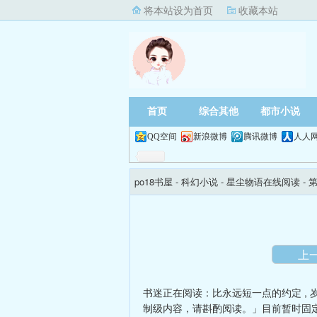
将本站设为首页
收藏本站
首页
综合其他
都市小说
QQ空间
新浪微博
腾讯微博
人人
po18书屋
- 科幻小说 -
星尘物语在线阅读
-
上
书迷正在阅读：
比永远短一点的约定
,
制级内容，请斟酌阅读。」目前暂时固