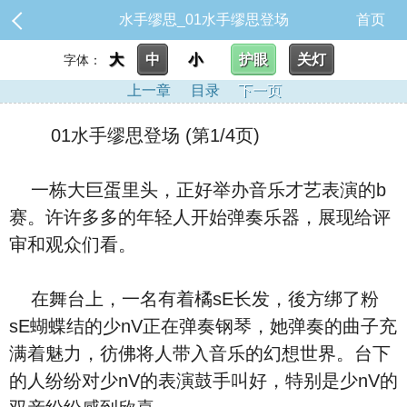
水手缪思_01水手缪思登场
首页
大
中
小
护眼
关灯
字体：
上一章
目录
下一页
01水手缪思登场 (第1/4页)
一栋大巨蛋里头，正好举办音乐才艺表演的b
赛。许许多多的年轻人开始弹奏乐器，展现给评
审和观众们看。
在舞台上，一名有着橘sE长发，後方绑了粉
sE蝴蝶结的少nV正在弹奏钢琴，她弹奏的曲子充
满着魅力，彷佛将人带入音乐的幻想世界。台下
的人纷纷对少nV的表演鼓手叫好，特别是少nV的