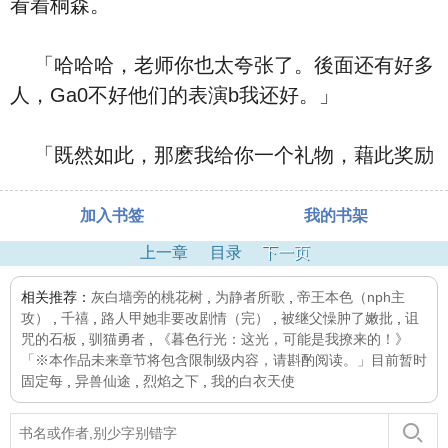
看着桐森。
「哈哈哈，老师你也太夸张了。後面还有好多
人，Ga0不好他们的表演b我还好。」
「既然如此，那麽我给你一个礼物，藉此奖励
加入书签
我的书架
上一章
目录
下一页
相关推荐：
灰白墙旁的桃花树
,
为静者所歌
,
帝王本色（nph主
攻）
,
千禧
,
路人甲她非要改剧情（完）
,
被继父懆肿了嫩批
,
诅
咒的石板
,
驯猫勇者
,
《暮色行光：这光，可能是我撩来的！》
「※本作品未来章节将包含限制级内容，请斟酌阅读。」目前暂时
固定每
,
异兽仙途
,
烈焰之下
,
我的白衣天使