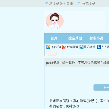
将本站设为首页
收藏本站
首页
综合其他
都市小说
QQ空间
新浪微博
腾讯微博
人人
po18书屋
- 综合其他 -
不可思议的高潮在线
上
书迷正在阅读：
真心游戏[微恐h]
,
双性
冬的秘密
,
伪神游戏