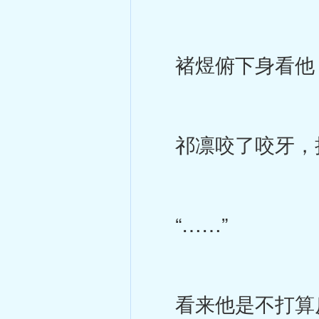
褚煜俯下身看他，
祁凛咬了咬牙，抬
“……”
看来他是不打算