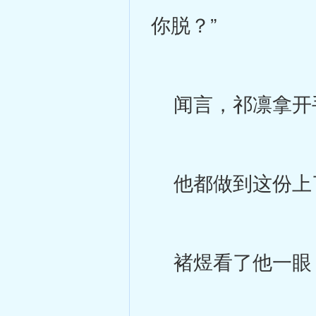
你脱？”
闻言，祁凛拿开手
他都做到这份上
褚煜看了他一眼，