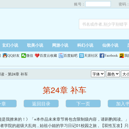
账号：
密码
玄幻小说
耽美小说
网游小说
科幻小说
仙侠小说
网
QQ好友
微信
百度云收藏
百度贴吧
天涯社区
Facebook
我
阅读
- 第24章 补车
第24章 补车
一章
返回目录
下一页
加入
能是我撩来的！》「※本作品未来章节将包含限制级内容，请斟酌阅读。
者学院的超级大乱炖
,
始祖小姐的学习日记01校园之旅
,
【双性互攻】只