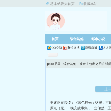
将本站设为首页
收藏本站
首页
综合其他
都市小说
QQ空间
新浪微博
腾讯微博
人人
po18书屋
- 综合其他 -
被金主包养之后在线
上
书迷正在阅读：
《暮色行光：这光，可
原点（完）
,
晚安故事集
,
一念倾然
,
王