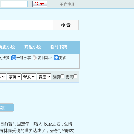
：
用户注册
历史小说
其他小说
临时书架
的搜狐
一键分享
复制网址
更多
翻页
夜间
书签
」目前暂时固定每
,
[猎人]以爱之名
,
爱情
有林雨受伤的世界达成了
,
怪物们的朋友