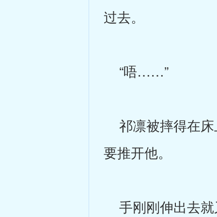
过去。
“唔……”
祁凛被摔得在床上
要推开他。
手刚刚伸出去就