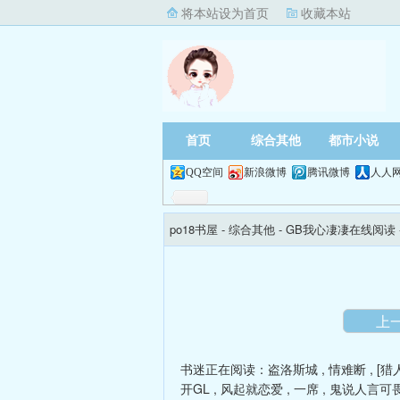
将本站设为首页
收藏本站
首页
综合其他
都市小说
QQ空间
新浪微博
腾讯微博
人人
po18书屋
- 综合其他 -
GB我心凄凄在线阅读
上
书迷正在阅读：
盗洛斯城
,
情难断
,
[猎
开GL
,
风起就恋爱
,
一席
,
鬼说人言可