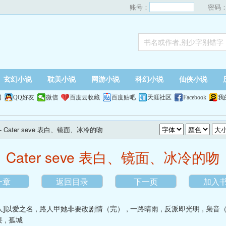
账号：
密码
玄幻小说
耽美小说
网游小说
科幻小说
仙侠小说
网
QQ好友
微信
百度云收藏
百度贴吧
天涯社区
Facebook
我
- Cater seve 表白、镜面、冰冷的吻
Cater seve 表白、镜面、冰冷的吻
一章
返回目录
下一页
加入
人]以爱之名
,
路人甲她非要改剧情（完）
,
一路晴雨
,
反派即光明
,
枭音
畏
,
孤城