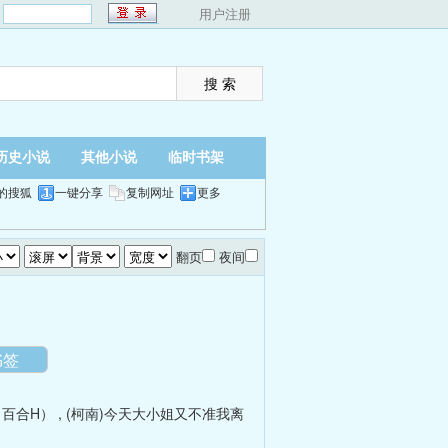
：
用户注册
历史小说
其他小说
临时书架
的搜狐
一键分享
复制网址
更多
翻页
夜间
书签
（百合H）
,
(柯南)今天大小姐又不准我离