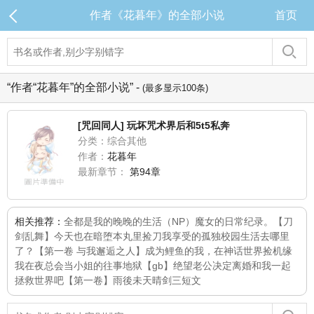
作者《花暮年》的全部小说
首页
“作者“花暮年”的全部小说” -
(最多显示100条)
[咒回同人] 玩坏咒术界后和5t5私奔
分类：综合其他
作者：
花暮年
最新章节：
第94章
相关推荐：
全都是我的
晚晚的生活（NP）
魔女的日常纪录。
【刀
剑乱舞】今天也在暗堕本丸里捡刀
我享受的孤独校园生活去哪里
了？【第一卷 与我邂逅之人】
成为鲤鱼的我，在神话世界捡机缘
我在夜总会当小姐的往事
地狱
【gb】绝望老公决定离婚
和我一起
拯救世界吧【第一卷】
雨後未天晴
剑三短文