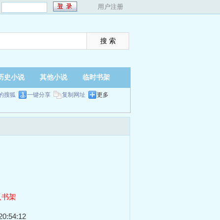
：
用户注册
历史小说
其他小说
临时书架
的搜狐
一键分享
复制网址
更多
入书架
0:54:12