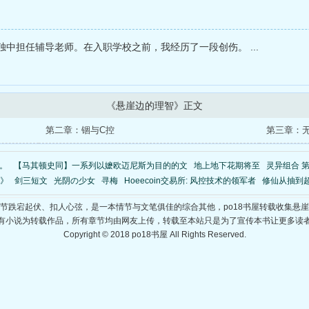
中担任辅导老师。在入职学校之前，我经历了一段创伤。 ...
《悬崖边的理智》正文
第二章：锢与C控
第三章：
。
【马其顿史同】一系列以嬷欧迈尼斯为目的的文
地上地下花期将至
灵异组合 
》
剑三短文
光阴の少女
寻梅
Hoeecoin交易所: 风控技术的领军者
修仙从抽到
节跌宕起伏、扣人心弦，是一本情节与文笔俱佳的综合其他，po18书屋转载收集悬
有小说为转载作品，所有章节均由网友上传，转载至本站只是为了宣传本书让更多读
Copyright © 2018 po18书屋 All Rights Reserved.