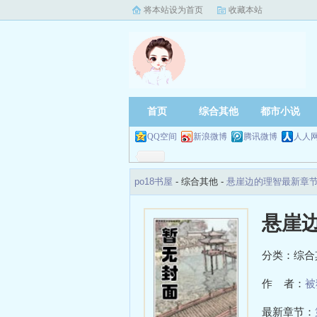
将本站设为首页
收藏本站
首页
综合其他
都市小说
QQ空间
新浪微博
腾讯微博
人人
po18书屋
- 综合其他 -
悬崖边的理智最新章
悬崖
分类：综合
作 者：
被
最新章节：