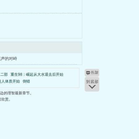
无声的对峙
第二部
重生98：崛起从大水退去后开始
超人体质开始
倒错
崖边的理智最新章节。
者欣赏。