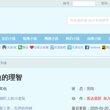
账号：
密码
玄幻小说
耽美小说
网游小说
科幻小说
仙侠小说
网
QQ好友
微信
百度云收藏
百度贴吧
天涯社区
Facebook
我
节列表
边的理智
其他
状 态：完结
猫盯上的小老鼠
动 作：
直达底部
加
第三章：无声的对峙
最后更新：2025-02-20 2