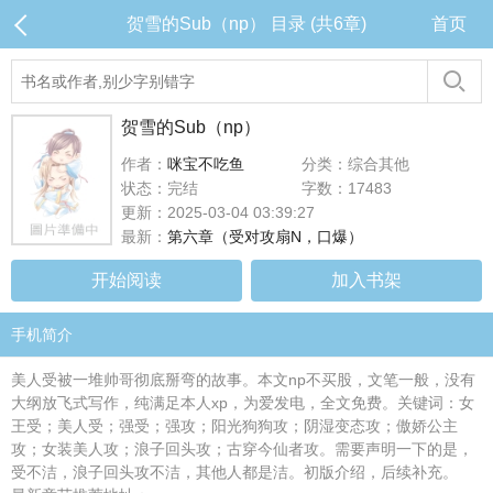
贺雪的Sub（np） 目录 (共6章)
首页
贺雪的Sub（np）
作者：
咪宝不吃鱼
分类：综合其他
状态：完结
字数：17483
更新：2025-03-04 03:39:27
最新：
第六章（受对攻扇N，口爆）
开始阅读
加入书架
手机简介
美人受被一堆帅哥彻底掰弯的故事。本文np不买股，文笔一般，没有
大纲放飞式写作，纯满足本人xp，为爱发电，全文免费。关键词：女
王受；美人受；强受；强攻；阳光狗狗攻；阴湿变态攻；傲娇公主
攻；女装美人攻；浪子回头攻；古穿今仙者攻。需要声明一下的是，
受不洁，浪子回头攻不洁，其他人都是洁。初版介绍，后续补充。