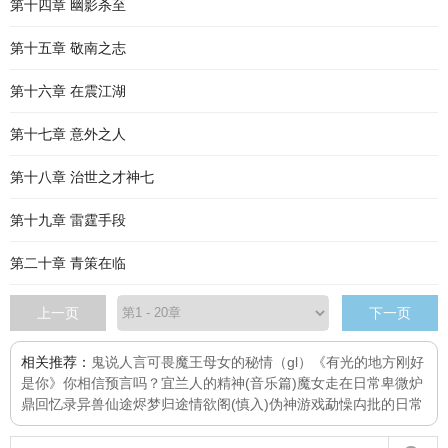
第十四章 幽影杀至
第十五章 敬南之志
第十六章 在震江湖
第十七章 意外之人
第十八章 治世之才神七
第十九章 雷霆手段
第二十章 青策在临
上一页
下一页
相关推荐：
鬼说人言可畏
魔王母女的秘情（gl）
《有光的地方刚好
是你》
你相信预言吗？
宜兰人的精神(音乐篇)
魔女走在日常
卑微炉
鼎回忆录
异兽仙途
烬梦归途
情欲阁(慎入)
伪神游戏
勐懆禸批的日常