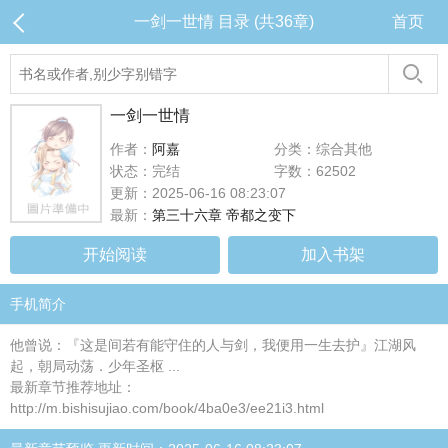
一剑一世情 目录 (共36章)
首页
一剑一世情
作者：
阿嘉
分类：综合其他
状态：完结
字数：62502
更新：2025-06-16 08:23:07
最新：
第三十六章 帝都之变下
开始阅读
加入书架
手机简介
他曾说：『这是间若有能守住的人与剑，我便用一生去护』江湖风
起，朝局动荡．少年圣枢 ...
最新章节推荐地址：
http://m.bishisujiao.com/book/4ba0e3/ee21i3.html