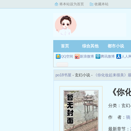
将本站设为首页
收藏本站
首页
综合其他
都市小说
QQ空间
新浪微博
腾讯微博
人人
po18书屋
- 玄幻小说 -
《你化妆起来很美》
《你
分类：玄幻
作 者：
骑
最新章节：