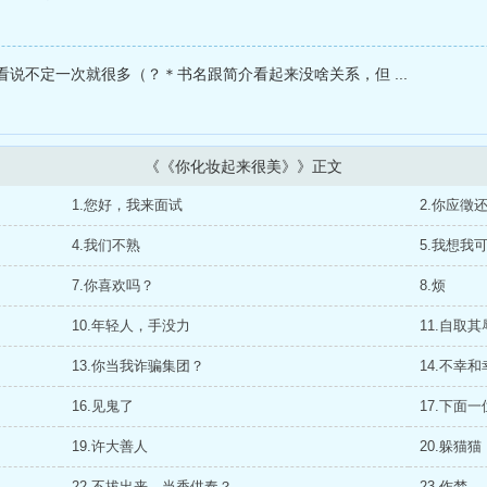
说不定一次就很多（？＊书名跟简介看起来没啥关系，但 ...
《《你化妆起来很美》》正文
1.您好，我来面试
2.你应徵
4.我们不熟
5.我想我
7.你喜欢吗？
8.烦
10.年轻人，手没力
11.自取其
13.你当我诈骗集团？
14.不幸
16.见鬼了
17.下面一
19.许大善人
20.躲猫猫
22.不拔出来，当香供奉？
23.作梦