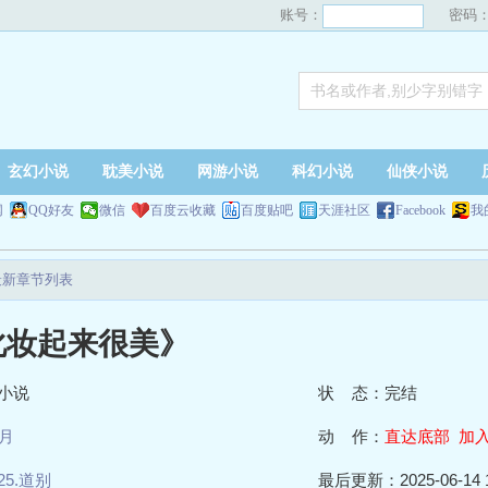
账号：
密码
玄幻小说
耽美小说
网游小说
科幻小说
仙侠小说
网
QQ好友
微信
百度云收藏
百度贴吧
天涯社区
Facebook
我
最新章节列表
化妆起来很美》
小说
状 态：完结
月
动 作：
直达底部
加
25.道别
最后更新：2025-06-14 1