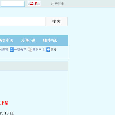
：
用户注册
历史小说
其他小说
临时书架
的搜狐
一键分享
复制网址
更多
入书架
9:13:11