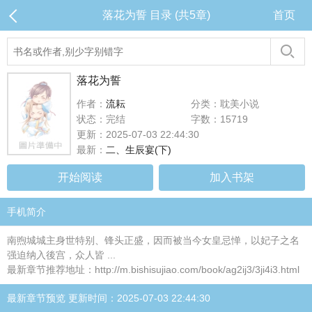
落花为誓 目录 (共5章)
首页
落花为誓
作者：
流耘
分类：耽美小说
状态：完结
字数：15719
更新：2025-07-03 22:44:30
最新：
二、生辰宴(下)
开始阅读
加入书架
手机简介
南煦城城主身世特别、锋头正盛，因而被当今女皇忌惮，以妃子之名
强迫纳入後宫，众人皆 ...
最新章节推荐地址：http://m.bishisujiao.com/book/ag2ij3/3ji4i3.html
最新章节预览 更新时间：2025-07-03 22:44:30