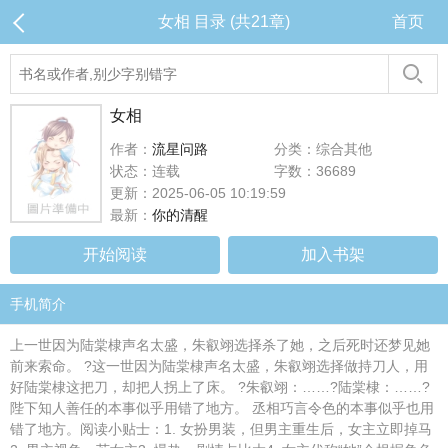
女相 目录 (共21章)
首页
女相
作者：
流星问路
分类：综合其他
状态：连载
字数：36689
更新：2025-06-05 10:19:59
最新：
你的清醒
开始阅读
加入书架
手机简介
上一世因为陆棠棣声名太盛，朱叡翊选择杀了她，之后死时还梦见她
前来索命。 ?这一世因为陆棠棣声名太盛，朱叡翊选择做持刀人，用
好陆棠棣这把刀，却把人拐上了床。 ?朱叡翊：……?陆棠棣：……?
陛下知人善任的本事似乎用错了地方。 丞相巧言令色的本事似乎也用
错了地方。阅读小贴士：1. 女扮男装，但男主重生后，女主立即掉马