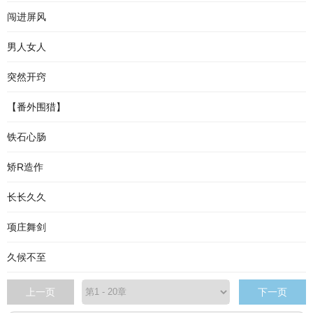
闯进屏风
男人女人
突然开窍
【番外围猎】
铁石心肠
矫R造作
长长久久
项庄舞剑
久候不至
上一页
下一页