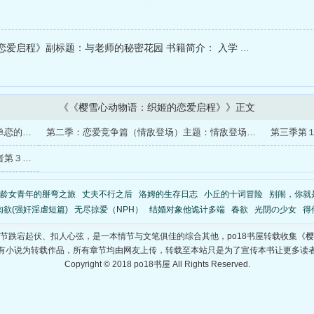
师生联合研习第４章：挑战与成长的考验第
力的延续第６章：家庭与事业的平衡第７
爱启程》副标题：与老师的秘密花园 书籍简介： 入学 ...
学交流第８章：心动再起的回忆展第９章：
永续经营第
《《樱雪心动物语：织姬的恋爱启程》》正文
第一季：恋爱启程篇（入学与初恋）主题：单恋的冲动、姐妹支持、老师与学生的距离1.入学式的心动2.D罩杯的决心3.教室外的告白4.被拒绝後的倔强5.我和老师的距离6.meimei的恋爱观7.校园午餐邂逅8.私下
第二季：恋爱竞争篇（情敌登场）主题：情敌登场、情感自省、自信崩解与重建1.新学期的转学生2.情敌是大学实习老师！？3.双人补课时间4.诗音也恋爱了？5.偷偷尾随老师6.校外旅行事件7.情敌的甜蜜攻势8
第１章：新学年的考验第２章：意外的挑战者第３章：师生联合研习第４章：挑战与成长的考验第５章：影响力的延续第６章：家庭与事业的平衡第７章：国际教学交流第８章：心动再起的回忆展第９章：教育之路的永续经营第
龄女青年的掰弯之旅
丈夫不行之后
洛姆的生存日志
小丘的十词冒险
别闹，你就
肉欲(强奸淫虐短篇)
无尽掠爱（NPH）
结婚对象他诡计多端
春欲
光阴の少女
得
节跌宕起伏、扣人心弦，是一本情节与文笔俱佳的综合其他，po18书屋转载收集《
有小说为转载作品，所有章节均由网友上传，转载至本站只是为了宣传本书让更多读
Copyright © 2018 po18书屋 All Rights Reserved.