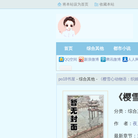
将本站设为首页
收藏本站
首页
综合其他
都市小说
QQ空间
新浪微博
腾讯微博
人人
po18书屋
- 综合其他 -
《樱雪心动物语：织
《樱
分类：综合
作 者：
夜
最新章节：