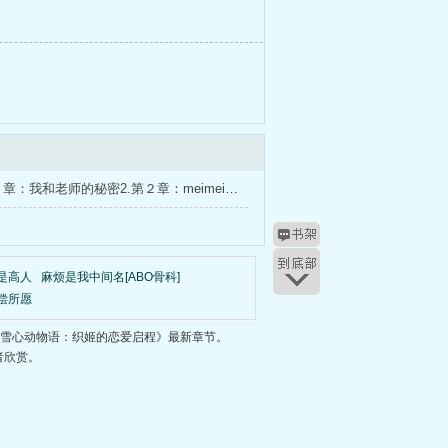
第三季第１章：我和老师的秘密2.第２章：meimei知道了！？3.第３章：校规违反与危机4.第４章：伪装的远距离关系5.第５章：璃夜也恋爱了6.第６章：初吻的重现大学版7.第７章：教师节的趣味教案8.第８章：
是高人
麻烦是我中间名[ABO骨科]
偿所愿
樱雪心动物语：织姬的恋爱启程》最新章节。
者欣赏。