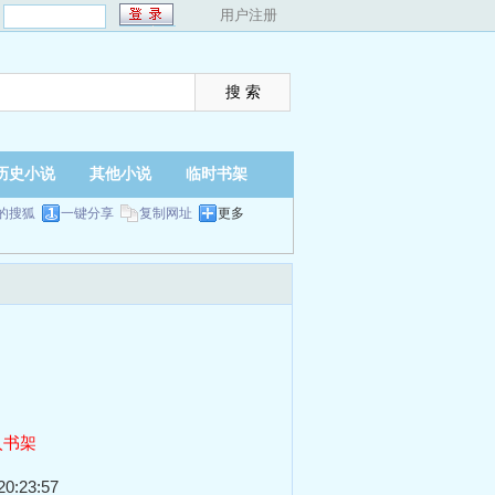
：
用户注册
历史小说
其他小说
临时书架
的搜狐
一键分享
复制网址
更多
入书架
0:23:57