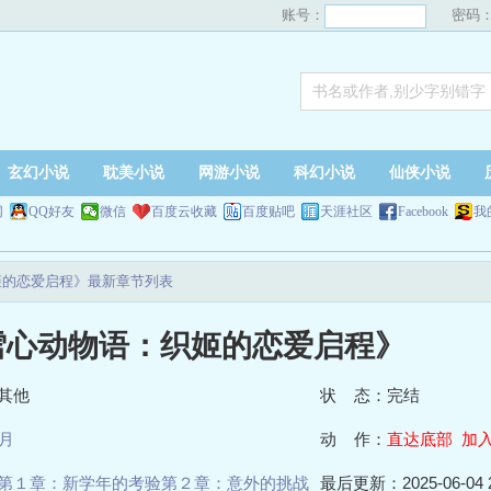
账号：
密码
玄幻小说
耽美小说
网游小说
科幻小说
仙侠小说
网
QQ好友
微信
百度云收藏
百度贴吧
天涯社区
Facebook
我
姬的恋爱启程》最新章节列表
雪心动物语：织姬的恋爱启程》
其他
状 态：完结
月
动 作：
直达底部
加
第１章：新学年的考验第２章：意外的挑战
最后更新：2025-06-04 2