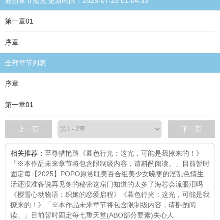
最新章节预览 更新时间：2025-07-23 01:04:33
第一章01
序章
全部章节列表
序章
第一章01
上一页
下一页
相关推荐：
至尊猎艳路
《暮色行光：这光，可能是我撩来的！》
「※本作品未来章节将包含限制级内容，请斟酌阅读。」目前暂时
固定每
【2025】POPO原赏耽美百合组
美少女晓雯的淫乱色情生
活
还没准备说再见
冬的秘密
这扇门知道的太多了
海芯会流眼泪吗
《樱雪心动物语：织姬的恋爱启程》
《暮色行光：这光，可能是我
撩来的！》「※本作品未来章节将包含限制级内容，请斟酌阅
读。」目前暂时固定每
七重天堂(ABO部分要素)
失心人