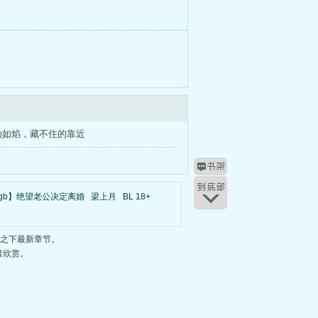
动如焰，藏不住的靠近
gb】绝望老公决定离婚
梁上月
BL 18+
焰之下最新章节。
者欣赏。