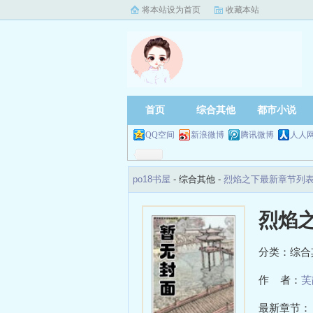
将本站设为首页
收藏本站
首页
综合其他
都市小说
QQ空间
新浪微博
腾讯微博
人人
po18书屋
- 综合其他 -
烈焰之下最新章节列
烈焰
分类：综合
作 者：
芙
最新章节：