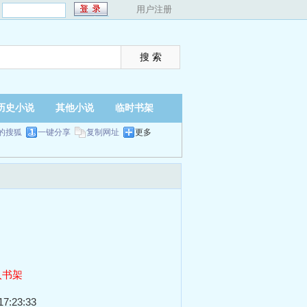
：
用户注册
历史小说
其他小说
临时书架
的搜狐
一键分享
复制网址
更多
入书架
7:23:33