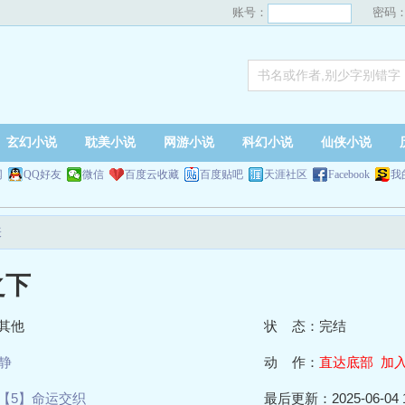
账号：
密码
玄幻小说
耽美小说
网游小说
科幻小说
仙侠小说
网
QQ好友
微信
百度云收藏
百度贴吧
天涯社区
Facebook
我
表
之下
其他
状 态：完结
静
动 作：
直达底部
加
【5】命运交织
最后更新：2025-06-04 1