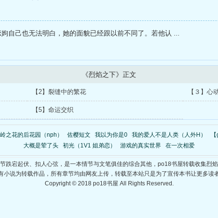
姁自己也无法明白，她的面貌已经跟以前不同了。若他认 ...
《烈焰之下》正文
【2】裂缝中的繁花
【３】心
【5】命运交织
岭之花的后花园（nph）
佐樱短文
我以为你是0
我的爱人不是人类（人外H）
【
大概是荤了头
初光（1V1 姐弟恋）
游戏的真实世界
在一次相爱
节跌宕起伏、扣人心弦，是一本情节与文笔俱佳的综合其他，po18书屋转载收集烈
有小说为转载作品，所有章节均由网友上传，转载至本站只是为了宣传本书让更多读
Copyright © 2018 po18书屋 All Rights Reserved.