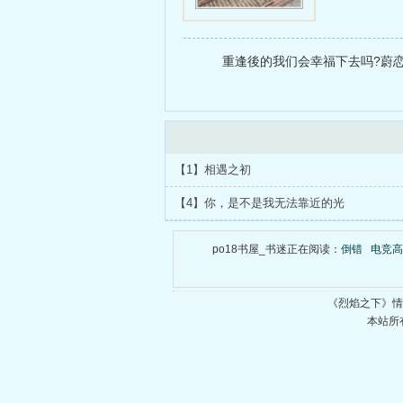
重逢後的我们会幸福下去吗?蔚恋
【1】相遇之初
【4】你，是不是我无法靠近的光
po18书屋_书迷正在阅读：
倒错
电竞高
《烈焰之下》情
本站所