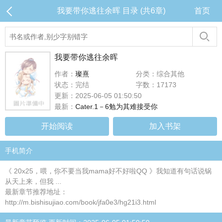
我要带你逃往余晖 目录 (共6章)
首页
我要带你逃往余晖
作者：
璨熹
分类：综合其他
状态：完结
字数：17173
更新：2025-06-05 01:50:50
最新：
Cater.1－6勉为其难接受你
开始阅读
加入书架
手机简介
《 20x25，喂，你不要当我mama好不好啦QQ 》我知道有句话说锅
从天上来，但我 ...
最新章节推荐地址：
http://m.bishisujiao.com/book/jfa0e3/hg21i3.html